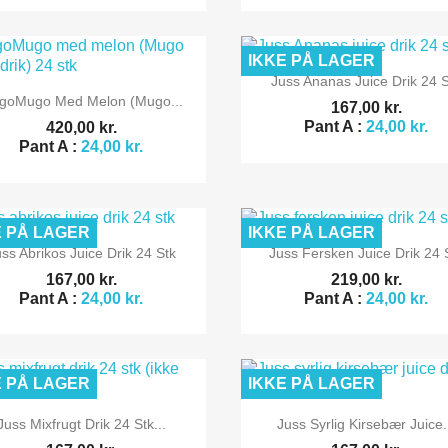
IKKE PÅ LAGER

Vis her
Juss Ananas Juice Drik 24 

Vis her
goMugo Med Melon (Mugo...
167,00 kr.
Pant A :
24,00 kr.
420,00 kr.
Pant A :
24,00 kr.
E PÅ LAGER
IKKE PÅ LAGER


Vis her
Vis her
ss Abrikos Juice Drik 24 Stk
Juss Fersken Juice Drik 24 
167,00 kr.
219,00 kr.
Pant A :
24,00 kr.
Pant A :
24,00 kr.
E PÅ LAGER
IKKE PÅ LAGER


Vis her
Vis her
Juss Mixfrugt Drik 24 Stk...
Juss Syrlig Kirsebær Juice.