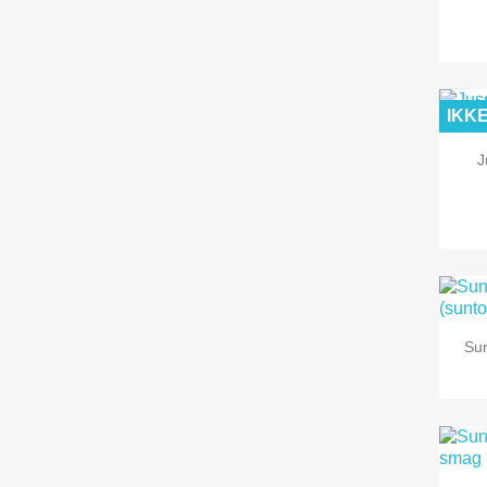
IKK
J
Su