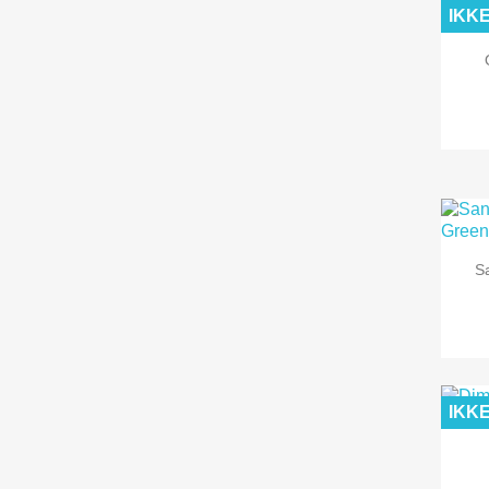
IKK
S
IKK