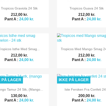


Vis her
Vis her
Tropicos Graviola 24 Stk
Tropicos Guava 24 Stk
212,00 kr.
212,00 kr.
Pant A :
24,00 kr.
Pant A :
24,00 kr.


Vis her
Vis her
Tropicos Isthe Med Smag...
Tropicos Med Mango Smag 24
212,00 kr.
212,00 kr.
Pant A :
24,00 kr.
Pant A :
24,00 kr.
E PÅ LAGER
IKKE PÅ LAGER


Vis her
Vis her
ngo Tamur 24 Stk, (mango...
Iste Fersken Fra Confeti 24.
130,00 kr.
200,00 kr.
Pant A :
24,00 kr.
Pant A :
24,00 kr.