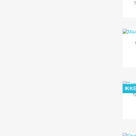
IKK
T