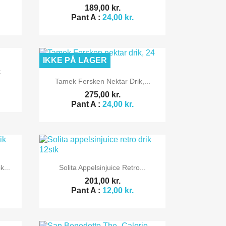
189,00 kr.
Pant A :
24,00 kr.
IKKE PÅ LAGER
k

Vis her
Tamek Fersken Nektar Drik,...
275,00 kr.
Pant A :
24,00 kr.

Vis her
...
Solita Appelsinjuice Retro...
201,00 kr.
Pant A :
12,00 kr.