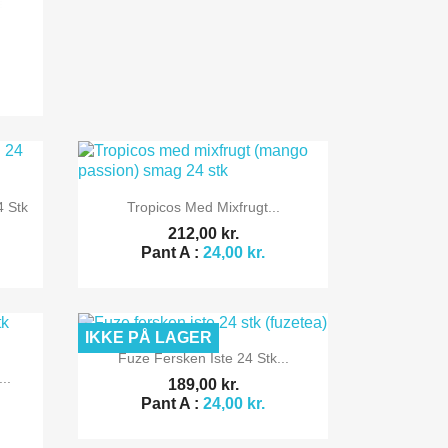

Vis her
 Stk
Tropicos Med Mixfrugt...
212,00 kr.
Pant A :
24,00 kr.
IKKE PÅ LAGER

Vis her
Fuze Fersken Iste 24 Stk...
..
189,00 kr.
Pant A :
24,00 kr.