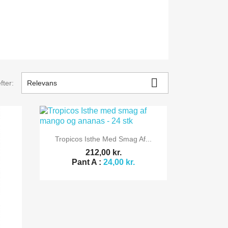

fter:
Relevans

Vis her
Tropicos Isthe Med Smag Af...
212,00 kr.
Pant A :
24,00 kr.