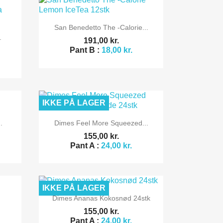

Vis her
San Benedetto The -Calorie...
.
191,00 kr.
Pant B :
18,00 kr.
IKKE PÅ LAGER

Vis her
.
Dimes Feel More Squeezed...
155,00 kr.
Pant A :
24,00 kr.
IKKE PÅ LAGER

Vis her
Dimes Ananas Kokosnød 24stk
155,00 kr.
Pant A :
24,00 kr.