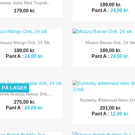

Vis her
Suntop Juice Med Tropisk...
189,00 kr.
Pant A :
24,00 kr.
179,00 kr.


Vis her
Vis her
Maaza Mango Drik, 24 Stk
Maaza Banan Drik, 24 St
189,00 kr.
189,00 kr.
Pant A :
24,00 kr.
Pant A :
24,00 kr.
E PÅ LAGER

Vis her
amek Ananas Nektar Drik,...

Vis her
Rynkeby Æblemost Retro Drik
275,00 kr.
Pant A :
24,00 kr.
201,00 kr.
Pant A :
12,00 kr.