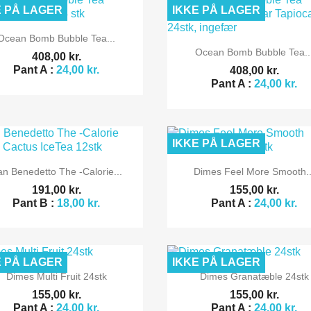
E PÅ LAGER
IKKE PÅ LAGER

Vis her
Ocean Bomb Bubble Tea...

Vis her
Ocean Bomb Bubble Tea..
408,00 kr.
Pant A :
24,00 kr.
408,00 kr.
Pant A :
24,00 kr.
IKKE PÅ LAGER


Vis her
Vis her
an Benedetto The -Calorie...
Dimes Feel More Smooth..
191,00 kr.
155,00 kr.
Pant B :
18,00 kr.
Pant A :
24,00 kr.
E PÅ LAGER
IKKE PÅ LAGER


Vis her
Vis her
Dimes Multi Fruit 24stk
Dimes Granatæble 24stk
155,00 kr.
155,00 kr.
Pant A :
24,00 kr.
Pant A :
24,00 kr.