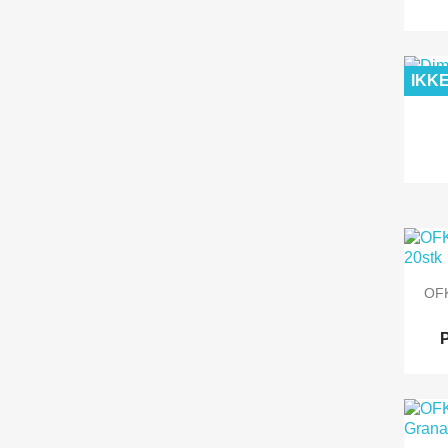
IKK
OFK
P