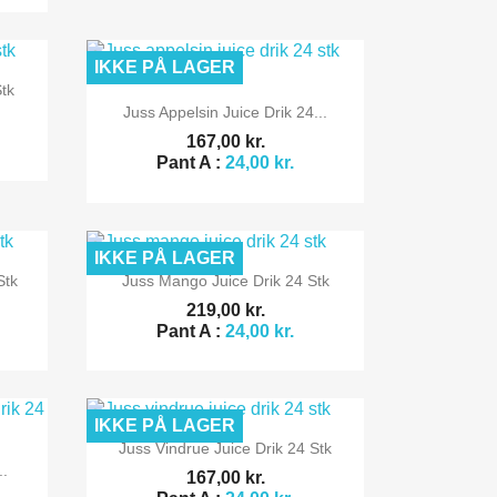
IKKE PÅ LAGER
Stk

Vis her
Juss Appelsin Juice Drik 24...
167,00 kr.
Pant A :
24,00 kr.
IKKE PÅ LAGER

Vis her
Stk
Juss Mango Juice Drik 24 Stk
219,00 kr.
Pant A :
24,00 kr.
IKKE PÅ LAGER

Vis her
Juss Vindrue Juice Drik 24 Stk
..
167,00 kr.