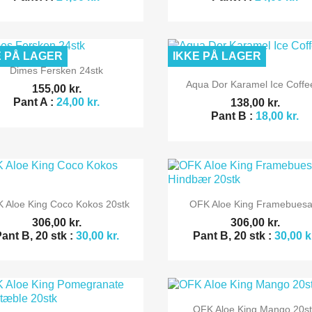
E PÅ LAGER
IKKE PÅ LAGER

Vis her
Dimes Fersken 24stk

Vis her
Aqua Dor Karamel Ice Coffee
155,00 kr.
Pant A :
24,00 kr.
138,00 kr.
Pant B :
18,00 kr.


Vis her
Vis her
 Aloe King Coco Kokos 20stk
OFK Aloe King Framebuesa.
306,00 kr.
306,00 kr.
ant B, 20 stk :
30,00 kr.
Pant B, 20 stk :
30,00 k

Vis her
OFK Aloe King Mango 20s