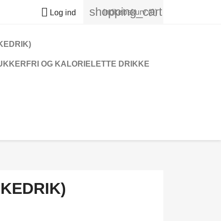
shopping_cart

Indkøbskurv
(0)
Log ind
KEDRIK)
SUKKERFRI OG KALORIELETTE DRIKKE
KEDRIK)