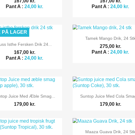
167,00 kr.
167,00 kr.
Pant A :
24,00 kr.
Pant A :
24,00 kr.
E PÅ LAGER

Vis her
Tamek Mango Drik, 24 St

Vis her
uss Isthe Fersken Drik 24...
275,00 kr.
Pant A :
24,00 kr.
167,00 kr.
Pant A :
24,00 kr.


Vis her
Vis her
ntop Juice Med Æble Smag...
Suntop Juice Med Cola Smag
179,00 kr.
179,00 kr.

Vis her
Maaza Guava Drik, 24 St