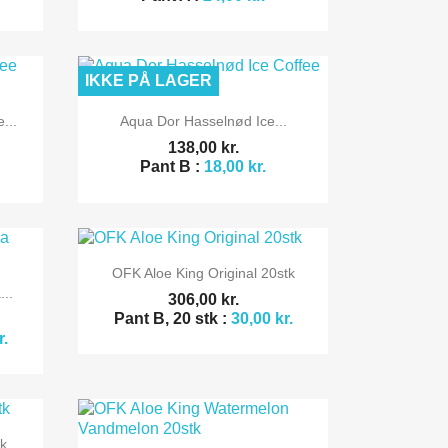
IKKE PÅ LAGER

Vis her
...
Aqua Dor Hasselnød Ice...
138,00 kr.
Pant B :
18,00 kr.

Vis her
OFK Aloe King Original 20stk
..
306,00 kr.
Pant B, 20 stk :
30,00 kr.
r.
tk