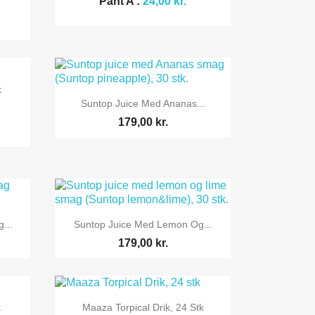
Pant A :
24,00 kr.
k

Vis her
Suntop Juice Med Ananas...
179,00 kr.

Vis her
...
Suntop Juice Med Lemon Og...
179,00 kr.

Vis her
k
Maaza Torpical Drik, 24 Stk