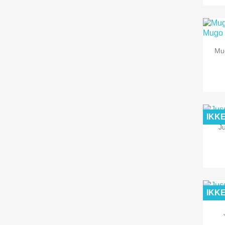
Mu
IKK
Ju
IKK