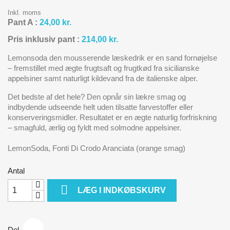
Inkl. moms
Pant A :
24,00 kr.
Pris inklusiv pant :
214,00 kr.
Lemonsoda den mousserende læskedrik er en sand fornøjelse
– fremstillet med ægte frugtsaft og frugtkød fra sicilianske
appelsiner samt naturligt kildevand fra de italienske alper.
Det bedste af det hele? Den opnår sin lækre smag og
indbydende udseende helt uden tilsatte farvestoffer eller
konserveringsmidler. Resultatet er en ægte naturlig forfriskning
– smagfuld, ærlig og fyldt med solmodne appelsiner.
LemonSoda, Fonti Di Crodo Aranciata (orange smag)
Antal

LÆG I INDKØBSKURV
Del